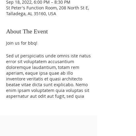
Sep 18, 2022, 6:00 PM – 8:30 PM
St Peter's Function Room, 208 North St E,
Talladega, AL 35160, USA
About The Event
Join us for bbq!
Sed ut perspiciatis unde omnis iste natus
error sit voluptatem accusantium
doloremque laudantium, totam rem
aperiam, eaque ipsa quae ab illo
inventore veritatis et quasi architecto
beatae vitae dicta sunt explicabo. Nemo
enim ipsam voluptatem quia voluptas sit
aspernatur aut odit aut fugit, sed quia
consequuntur magni dolores eos qui
ratione voluptatem sequi nesciunt.
Neque porro quisquam est, qui dolorem
ipsum quia dolor sit amet, consectetur,
adipisci velit, sed quia non numquam
eius modi tempora incidunt ut labore et